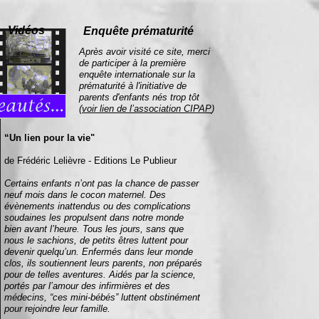
Vidéos
Enquête prématurité
Après avoir visité ce site, merci
de participer à la première
enquête internationale sur la
prématurité à l'initiative de
parents d'enfants nés trop tôt
(
voir lien de l’association CIPAP
)
“Un lien pour la vie"
de Frédéric Lelièvre - Editions Le Publieur
Certains enfants n’ont pas la chance de passer
neuf mois dans le cocon maternel. Des
évènements inattendus ou des complications
soudaines les propulsent dans notre monde
bien avant l’heure. Tous les jours, sans que
nous le sachions, de petits êtres luttent pour
devenir quelqu’un. Enfermés dans leur monde
clos, ils soutiennent leurs parents, non préparés
pour de telles aventures. Aidés par la science,
portés par l’amour des infirmières et des
médecins, “ces mini-bébés” luttent obstinément
pour rejoindre leur famille.