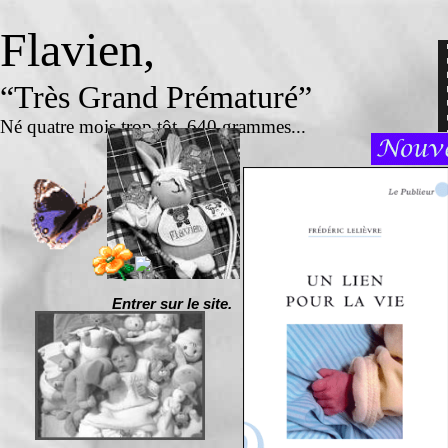
Flavien,
“Très Grand Prématuré”
Né quatre mois trop tôt, 640 grammes...
Entrer sur le site.