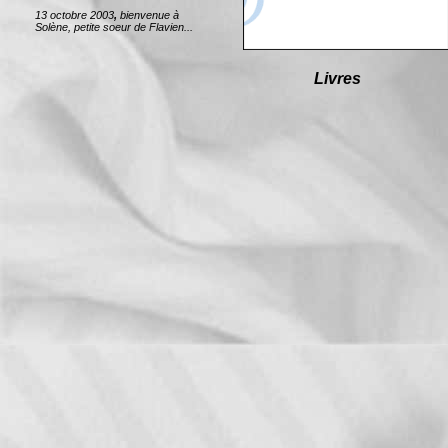
13 octobre 2003
,
bienvenue à
Solène, petite soeur de Flavien...
Livres